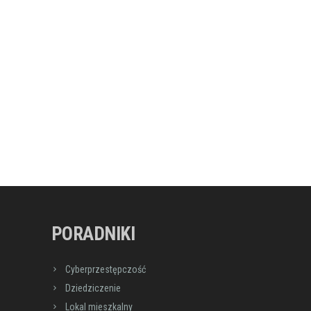
PORADNIKI
Cyberprzestępczość
Dziedziczenie
Lokal mieszkalny