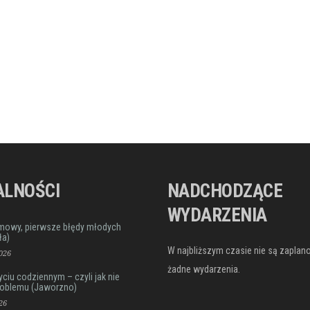
ALNOŚCI
NADCHODZĄCE
WYDARZENIA
mowy, pierwsze błędy młodych
ła)
W najbliższym czasie nie są zapla
026
żadne wydarzenia.
iu codziennym – czyli jak nie
roblemu (Jaworzno)
26