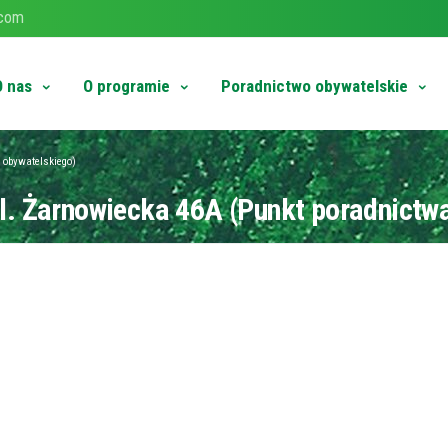
.com
O nas
O programie
Poradnictwo obywatelskie
 obywatelskiego)
ul. Żarnowiecka 46A (Punkt poradnictw