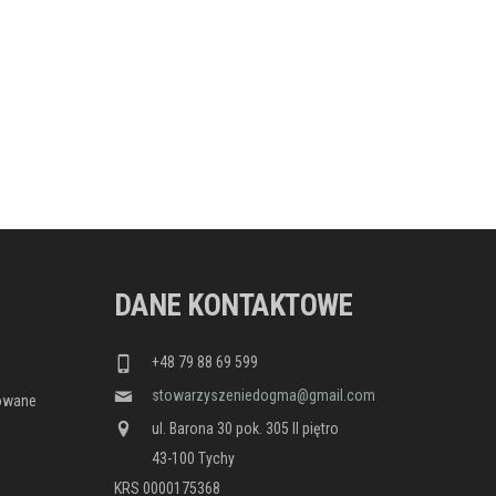
DANE KONTAKTOWE
+48 79 88 69 599
stowarzyszeniedogma@gmail.com
nowane
ul. Barona 30 pok. 305 II piętro
43-100 Tychy
KRS 0000175368