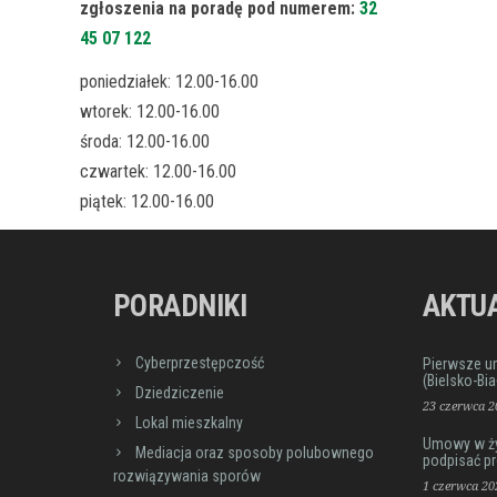
zgłoszenia na poradę pod numerem:
32
45 07 122
poniedziałek: 12.00-16.00
wtorek: 12.00-16.00
środa: 12.00-16.00
czwartek: 12.00-16.00
piątek: 12.00-16.00
PORADNIKI
AKTU
Cyberprzestępczość
Pierwsze u
(Bielsko-Bia
Dziedziczenie
23 czerwca 2
Lokal mieszkalny
Umowy w życ
Mediacja oraz sposoby polubownego
podpisać p
rozwiązywania sporów
1 czerwca 20