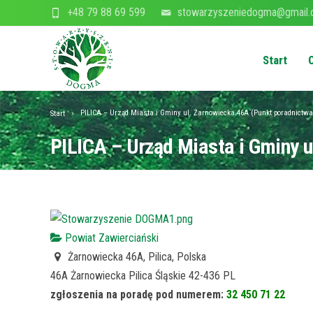
+48 79 88 69 599
stowarzyszeniedogma@gmail
Start
PILICA – Urząd Miasta i Gminy ul. Żarnowiecka 46A (Punkt poradnictwa
Start
PILICA – Urząd Miasta i Gminy 
Powiat Zawierciański
Żarnowiecka 46A, Pilica, Polska
46A Żarnowiecka
Pilica
Śląskie
42-436
PL
zgłoszenia na poradę pod numerem:
32 450 71 22