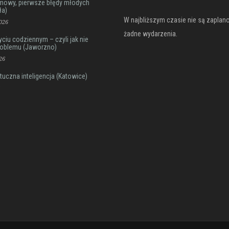
mowy, pierwsze błędy młodych
ła)
W najbliższym czasie nie są zapla
026
żadne wydarzenia.
iu codziennym – czyli jak nie
roblemu (Jaworzno)
26
tuczna inteligencja (Katowice)