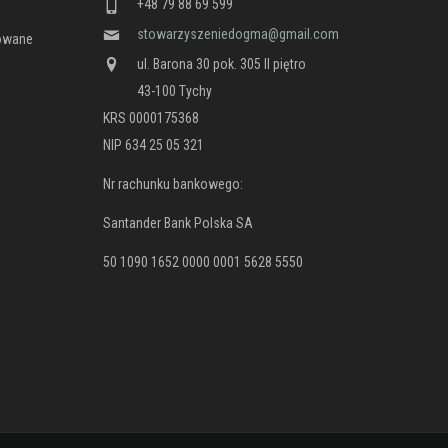
+48 79 88 69 599
stowarzyszeniedogma@gmail.com
nowane
ul. Barona 30 pok. 305 II piętro
43-100 Tychy
KRS 0000175368
NIP 634 25 05 321
Nr rachunku bankowego:
Santander Bank Polska SA
50 1090 1652 0000 0001 5628 5550