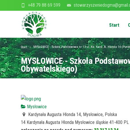
+48 79 88 69 599
stowarzyszeniedogma@gmail
Start
MYSŁOWICE - Szkoła Podstawowa nr 13 ul. Ks. Kard. A. Hlonda 14 (Punk
Start
MYSŁOWICE - Szkoła Podstawowa 
Obywatelskiego)
Mysłowice
Kardynała Augusta Hlonda 14, Mysłowice, Polska
14 Kardynała Augusta Hlonda
Mysłowice
śląskie
41-400
PL