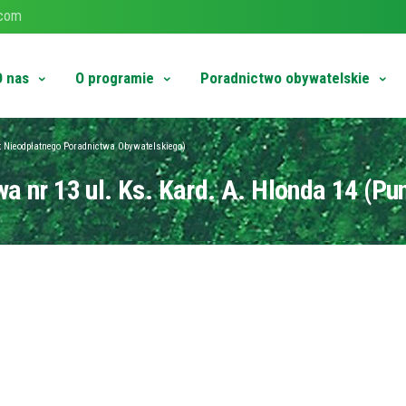
.com
O nas
O programie
Poradnictwo obywatelskie
t Nieodpłatnego Poradnictwa Obywatelskiego)
nr 13 ul. Ks. Kard. A. Hlonda 14 (Pu