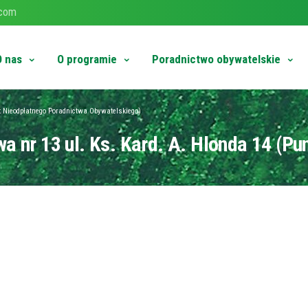
.com
O nas
O programie
Poradnictwo obywatelskie
t Nieodpłatnego Poradnictwa Obywatelskiego)
nr 13 ul. Ks. Kard. A. Hlonda 14 (Pu