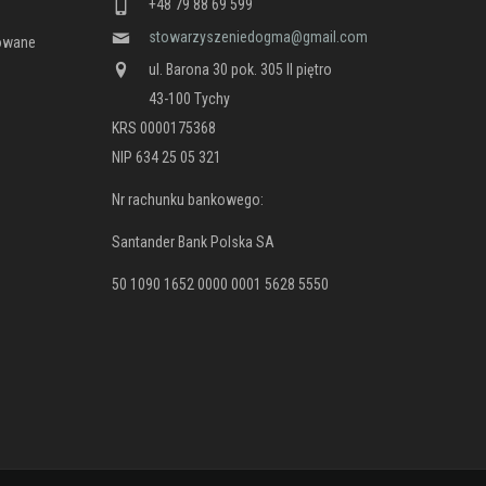
+48 79 88 69 599
stowarzyszeniedogma@gmail.com
nowane
ul. Barona 30 pok. 305 II piętro
43-100 Tychy
KRS 0000175368
NIP 634 25 05 321
Nr rachunku bankowego:
Santander Bank Polska SA
50 1090 1652 0000 0001 5628 5550