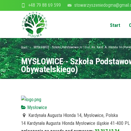
+48 79 88 69 599
stowarzyszeniedogma@gmail
Start
MYSŁOWICE - Szkoła Podstawowa nr 13 ul. Ks. Kard. A. Hlonda 14 (Punk
Start
MYSŁOWICE - Szkoła Podstawowa 
Obywatelskiego)
Mysłowice
Kardynała Augusta Hlonda 14, Mysłowice, Polska
14 Kardynała Augusta Hlonda
Mysłowice
śląskie
41-400
PL