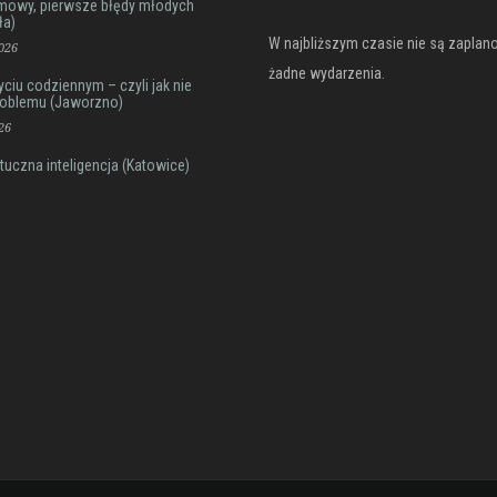
mowy, pierwsze błędy młodych
ła)
W najbliższym czasie nie są zapla
026
żadne wydarzenia.
iu codziennym – czyli jak nie
roblemu (Jaworzno)
26
tuczna inteligencja (Katowice)