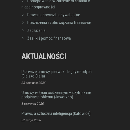
Postępowanie w zakresie orzekania o
78-84 (w godz. 10.00-12.00) wtorek: 10.00-
niepełnosprawności
14.00 czwartek...
Prawa i obowiązki obywatelskie
Roszczenia i zobowiązania finansowe
Zadłużenia
Zasiłki i pomoc finansowa
AKTUALNOŚCI
Pierwsze umowy, pierwsze błędy młodych
(Bielsko-Biała)
SŁAWKÓW - ul. Gen. Władysława Sikorskiego 4,
23 czerwca 2026
Miejska Biblioteka Publiczna (Punkt
Umowy w życiu codziennym – czyli jak nie
podpisać problemu (Jaworzno)
Nieodpłatnego Poradnictwa Obywatelskiego)
1 czerwca 2026
Powiat Będziński
Prawo, a sztuczna inteligencja (Katowice)
Generała Władysława Sikorskiego 4,
22 maja 2026
Sławków, Polska
zgłoszenia na poradę pod numerem: 32 778-