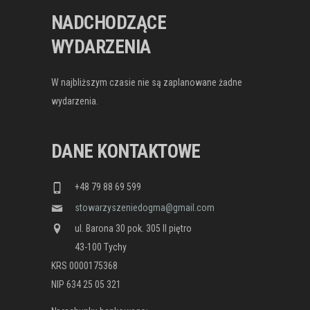
78-84 (w godz. 10.00-12.00) poniedziałek,
NADCHODZĄCE
środa, piątek:...
WYDARZENIA
W najbliższym czasie nie są zaplanowane żadne
wydarzenia.
DANE KONTAKTOWE
+48 79 88 69 599
stowarzyszeniedogma@gmail.com
ul. Barona 30 pok. 305 II piętro
43-100 Tychy
KRS 0000175368
NIP 634 25 05 321