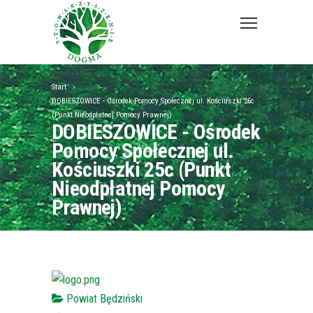
Start
DOBIESZOWICE - Ośrodek Pomocy Społecznej ul. Kościuszki 25c
(Punkt Nieodpłatnej Pomocy Prawnej)
DOBIESZOWICE - Ośrodek
Pomocy Społecznej ul.
Kościuszki 25c (Punkt
Nieodpłatnej Pomocy
Prawnej)
Powiat Będziński