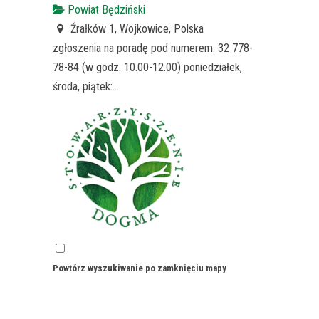
Powiat Będziński
Źrałków 1, Wojkowice, Polska
zgłoszenia na poradę pod numerem: 32 778-
78-84 (w godz. 10.00-12.00) poniedziałek,
środa, piątek:...
MIERZĘCICE - Gminna Biblioteka Publiczna ul.
Powtórz wyszukiwanie po zamknięciu mapy
Wolności 62A (Punkt Nieodpłatnego
Poradnictwa Obywatelskiego)
Powiat Będziński