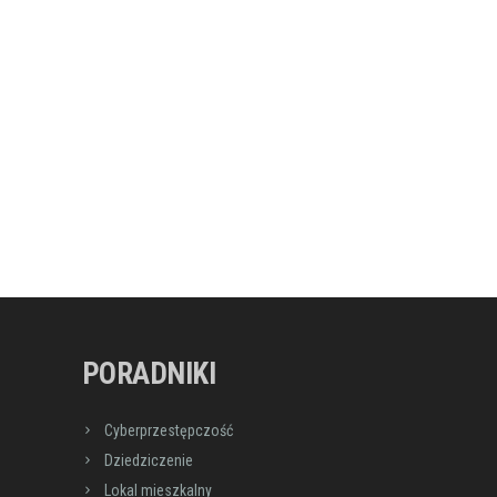
PORADNIKI
Cyberprzestępczość
Dziedziczenie
Lokal mieszkalny